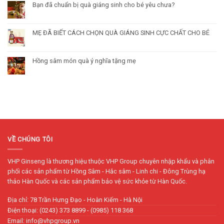
Bạn đã chuẩn bị quà giáng sinh cho bé yêu chưa?
MẸ ĐÃ BIẾT CÁCH CHỌN QUÀ GIÁNG SINH CỰC CHẤT CHO BÉ
Hồng sâm món quà ý nghĩa tặng mẹ
VỀ CHÚNG TÔI
VHP Ginseng là thương hiệu thuộc VHP Group chuyên nhập khẩu và phân
phối các sản phẩm từ Hồng Sâm - Hắc sâm - Linh chi - Đông Trùng hạ
thảo Hàn Quốc và các sản phẩm bảo vệ sức khỏe từ Hàn Quốc.
Địa chỉ: 78 Trần Hưng Đạo - Hoàn Kiếm - Hà Nội
Điện thoại: (0243) 373 8899 - (0985) 118 368
Email: info@vhpgroup.vn