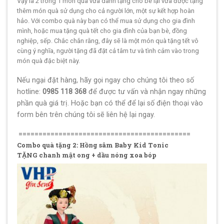
Vậy là 2 trong 1 món quà vừa dành tặng cho bé lại vừa được tặng
thêm món quà sử dụng cho cả người lớn, một sự kết hợp hoàn
hảo. Với combo quà này bạn có thể mua sử dụng cho gia đình
mình, hoặc mua tặng quà tết cho gia đình của bạn bè, đồng
nghiệp, sếp. Chắc chắn rằng, đây sẽ là một món quà tặng tết vô
cùng ý nghĩa, người tặng đã đặt cả tâm tư và tình cảm vào trong
món quà đặc biệt này.
Nếu ngại đặt hàng, hãy gọi ngay cho chúng tôi theo số
hotline:
0985 118 368
để được tư vấn và nhận ngay những
phần quà giá trị. Hoặc bạn có thể để lại số điện thoại vào
form bên trên chúng tôi sẽ liên hệ lại ngay.
===========================================
Combo quà tặng 2: Hồng sâm Baby Kid Tonic
TẶNG chanh mật ong + dầu nóng xoa bóp