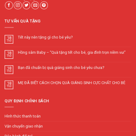
TƯ VẤN QUÀ TẶNG
Tết này nên tặng gì cho bé yêu?
18
Th3
Hồng sâm Baby – “Quà tặng tết cho bé, gia đình trọn niềm vui”
18
Th3
Bạn đã chuẩn bị quà giáng sinh cho bé yêu chưa?
18
Th3
MẸ ĐÃ BIẾT CÁCH CHỌN QUÀ GIÁNG SINH CỰC CHẤT CHO BÉ
18
Th3
QUY ĐỊNH CHÍNH SÁCH
Hình thức thanh toán
Vận chuyển giao nhận