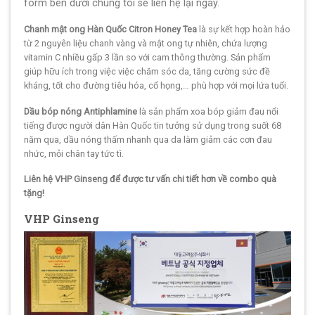
form bên dưới chúng tôi sẽ liên hệ lại ngay.
Chanh mật ong Hàn Quốc Citron Honey Tea
là sự kết hợp hoàn hảo
từ 2 nguyên liệu chanh vàng và mật ong tự nhiên, chứa lượng
vitamin C nhiều gấp 3 lần so với cam thông thường. Sản phẩm
giúp hữu ích trong việc việc chăm sóc da, tăng cường sức đề
kháng, tốt cho đường tiêu hóa, cổ họng,… phù hợp với mọi lứa tuổi.
Dầu bóp nóng Antiphlamine
là sản phẩm xoa bóp giảm đau nổi
tiếng được người dân Hàn Quốc tin tưởng sử dụng trong suốt 68
năm qua, dầu nóng thấm nhanh qua da làm giảm các cơn đau
nhức, mỏi chân tay tức tì.
Liên hệ VHP Ginseng để được tư vấn chi tiết hơn về combo quà
tặng!
VHP Ginseng