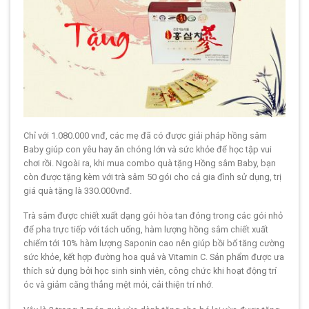
Chỉ với 1.080.000 vnđ, các mẹ đã có được giải pháp hồng sâm
Baby giúp con yêu hay ăn chóng lớn và sức khỏe để học tập vui
chơi rồi. Ngoài ra, khi mua combo quà tặng Hồng sâm Baby, bạn
còn được tặng kèm với trà sâm 50 gói cho cả gia đình sử dụng, trị
giá quà tặng là 330.000vnđ.
Trà sâm được chiết xuất dạng gói hòa tan đóng trong các gói nhỏ
để pha trực tiếp với tách uống, hàm lượng hồng sâm chiết xuất
chiếm tới 10% hàm lượng Saponin cao nên giúp bồi bổ tăng cường
sức khỏe, kết hợp đường hoa quả và Vitamin C. Sản phẩm được ưa
thích sử dụng bởi học sinh sinh viên, công chức khi hoạt động trí
óc và giảm căng thẳng mệt mỏi, cải thiện trí nhớ.