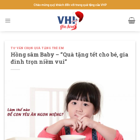
Skip
Chào mừng quý khách đến với trang quà tặng của VHP
to
content
TƯ VẤN CHỌN QUÀ TẶNG TRẺ EM
Hồng sâm Baby – “Quà tặng tết cho bé, gia
đình trọn niềm vui”