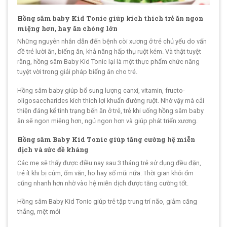
Hồng sâm baby Kid Tonic giúp kích thích trẻ ăn ngon
miệng hơn, hay ăn chóng lớn
Những nguyên nhân dẫn đến bệnh còi xương ở trẻ chủ yếu do vấn
đề trẻ lười ăn, biếng ăn, khả năng hấp thụ ruột kém. Và thật tuyệt
rằng, hồng sâm Baby Kid Tonic lại là một thực phẩm chức năng
tuyệt vời trong giải pháp biếng ăn cho trẻ.
Hồng sâm baby giúp bổ sung lượng canxi, vitamin, fructo-
oligosaccharides kích thích lợi khuẩn đường ruột. Nhờ vậy mà cải
thiện đáng kể tình trạng bến ăn ở trẻ, trẻ khi uống hồng sâm baby
ăn sẽ ngon miệng hơn, ngủ ngon hơn và giúp phát triển xương.
Hồng sâm Baby Kid Tonic giúp tăng cường hệ miễn
dịch và sức đề kháng
Các mẹ sẽ thấy được điều nay sau 3 tháng trẻ sử dụng đều đặn,
trẻ ít khi bị cúm, ốm văn, ho hay sổ mũi nữa. Thời gian khỏi ốm
cũng nhanh hơn nhờ vào hệ miễn dịch được tăng cường tốt.
Hồng sâm Baby Kid Tonic giúp trẻ tập trung trí não, giảm căng
thẳng, mệt mỏi