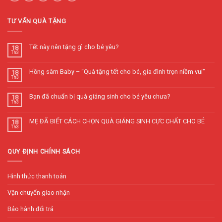
TƯ VẤN QUÀ TẶNG
Tết này nên tặng gì cho bé yêu?
18
Th3
Hồng sâm Baby – “Quà tặng tết cho bé, gia đình trọn niềm vui”
18
Th3
Bạn đã chuẩn bị quà giáng sinh cho bé yêu chưa?
18
Th3
MẸ ĐÃ BIẾT CÁCH CHỌN QUÀ GIÁNG SINH CỰC CHẤT CHO BÉ
18
Th3
QUY ĐỊNH CHÍNH SÁCH
Hình thức thanh toán
Vận chuyển giao nhận
Bảo hành đổi trả