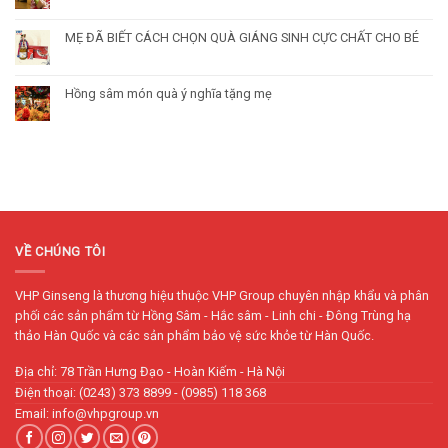
MẸ ĐÃ BIẾT CÁCH CHỌN QUÀ GIÁNG SINH CỰC CHẤT CHO BÉ
Hồng sâm món quà ý nghĩa tặng mẹ
VỀ CHÚNG TÔI
VHP Ginseng là thương hiệu thuộc VHP Group chuyên nhập khẩu và phân
phối các sản phẩm từ Hồng Sâm - Hắc sâm - Linh chi - Đông Trùng hạ
thảo Hàn Quốc và các sản phẩm bảo vệ sức khỏe từ Hàn Quốc.
Địa chỉ: 78 Trần Hưng Đạo - Hoàn Kiếm - Hà Nội
Điện thoại: (0243) 373 8899 - (0985) 118 368
Email: info@vhpgroup.vn