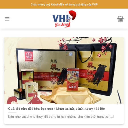
Skip
Chào mừng quý khách đến với trang quà tặng của VHP
to
content
Quà tết cho đối tác: lựa quà thông minh, rinh ngay tài lộc
Nếu như vật phong thuỷ, đồ trang trí hay những phụ kiện thời trang xa [...]