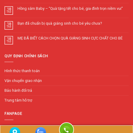
Hồng sâm Baby – “Quà tặng tết cho bé, gia đình trọn niềm vui”
18
Th3
Bạn đã chuẩn bị quà giáng sinh cho bé yêu chưa?
18
Th3
MẸ ĐÃ BIẾT CÁCH CHỌN QUÀ GIÁNG SINH CỰC CHẤT CHO BÉ
18
Th3
QUY ĐỊNH CHÍNH SÁCH
Hình thức thanh toán
Vận chuyển giao nhận
Bảo hành đổi trả
Trung tâm hỗ trợ
FANPAGE