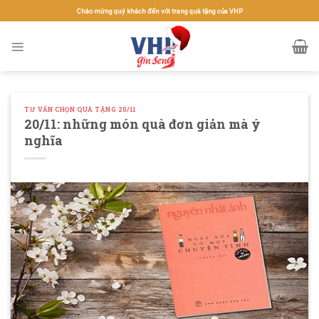
Skip
Chào mừng quý khách đến với trang quà tặng của VHP
to
content
TƯ VẤN CHỌN QUÀ TẶNG 20/11
20/11: những món quà đơn giản mà ý
nghĩa