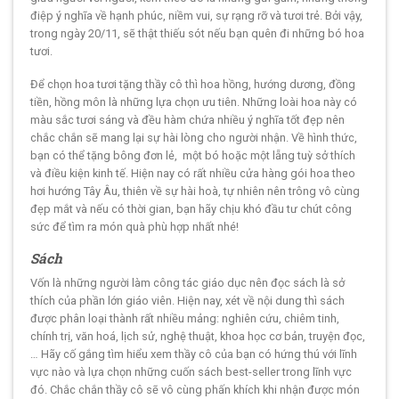
điệp ý nghĩa về hạnh phúc, niềm vui, sự rạng rỡ và tươi trẻ. Bởi vậy,
trong ngày 20/11, sẽ thật thiếu sót nếu bạn quên đi những bó hoa
tươi.
Để chọn hoa tươi tặng thầy cô thì hoa hồng, hướng dương, đồng
tiền, hồng môn là những lựa chọn ưu tiên. Những loài hoa này có
màu sắc tươi sáng và đều hàm chứa nhiều ý nghĩa tốt đẹp nên
chắc chắn sẽ mang lại sự hài lòng cho người nhận. Về hình thức,
bạn có thể tặng bông đơn lẻ, một bó hoặc một lẵng tuỳ sở thích
và điều kiện kinh tế. Hiện nay có rất nhiều cửa hàng gói hoa theo
hơi hướng Tây Âu, thiên về sự hài hoà, tự nhiên nên trông vô cùng
đẹp mắt và nếu có thời gian, bạn hãy chịu khó đầu tư chút công
sức để tìm ra món quà phù hợp nhất nhé!
Sách
Vốn là những người làm công tác giáo dục nên đọc sách là sở
thích của phần lớn giáo viên. Hiện nay, xét về nội dung thì sách
được phân loại thành rất nhiều mảng: nghiên cứu, chiêm tinh,
chính trị, văn hoá, lịch sử, nghệ thuật, khoa học cơ bản, truyện đọc,
… Hãy cố gắng tìm hiểu xem thầy cô của bạn có hứng thú với lĩnh
vực nào và lựa chọn những cuốn sách best-seller trong lĩnh vực
đó. Chắc chắn thầy cô sẽ vô cùng phấn khích khi nhận được món