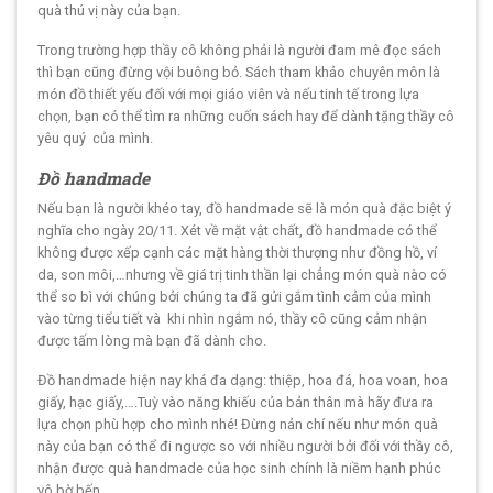
quà thú vị này của bạn.
Trong trường hợp thầy cô không phải là người đam mê đọc sách
thì bạn cũng đừng vội buông bỏ. Sách tham khảo chuyên môn là
món đồ thiết yếu đối với mọi giáo viên và nếu tinh tế trong lựa
chọn, bạn có thể tìm ra những cuốn sách hay để dành tặng thầy cô
yêu quý của mình.
Đồ handmade
Nếu bạn là người khéo tay, đồ handmade sẽ là món quà đặc biệt ý
nghĩa cho ngày 20/11. Xét về mặt vật chất, đồ handmade có thể
không được xếp cạnh các mặt hàng thời thượng như đồng hồ, ví
da, son môi,…nhưng về giá trị tinh thần lại chẳng món quà nào có
thể so bì với chúng bởi chúng ta đã gửi gắm tình cảm của mình
vào từng tiểu tiết và khi nhìn ngắm nó, thầy cô cũng cảm nhận
được tấm lòng mà bạn đã dành cho.
Đồ handmade hiện nay khá đa dạng: thiệp, hoa đá, hoa voan, hoa
giấy, hạc giấy,….Tuỳ vào năng khiếu của bản thân mà hãy đưa ra
lựa chọn phù hợp cho mình nhé! Đừng nản chí nếu như món quà
này của bạn có thể đi ngược so với nhiều người bởi đối với thầy cô,
nhận được quà handmade của học sinh chính là niềm hạnh phúc
vô bờ bến.