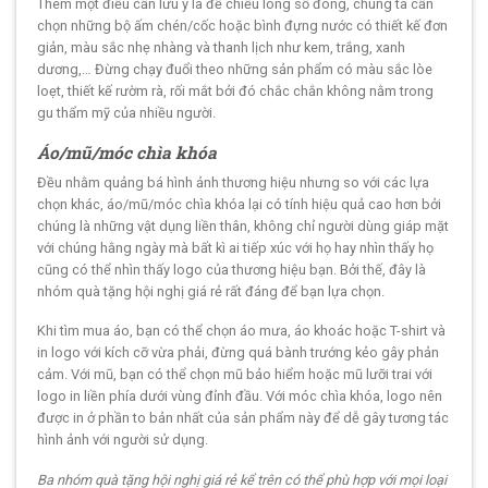
Thêm một điều cần lưu ý là để chiều lòng số đông, chúng ta cần
chọn những bộ ấm chén/cốc hoặc bình đựng nước có thiết kế đơn
giản, màu sắc nhẹ nhàng và thanh lịch như kem, trắng, xanh
dương,… Đừng chạy đuổi theo những sản phẩm có màu sắc lòe
loẹt, thiết kế rườm rà, rối mắt bởi đó chắc chắn không nằm trong
gu thẩm mỹ của nhiều người.
Áo/mũ/móc chìa khóa
Đều nhằm quảng bá hình ảnh thương hiệu nhưng so với các lựa
chọn khác, áo/mũ/móc chìa khóa lại có tính hiệu quả cao hơn bởi
chúng là những vật dụng liền thân, không chỉ người dùng giáp mặt
với chúng hằng ngày mà bất kì ai tiếp xúc với họ hay nhìn thấy họ
cũng có thể nhìn thấy logo của thương hiệu bạn. Bởi thế, đây là
nhóm quà tặng hội nghị giá rẻ rất đáng để bạn lựa chọn.
Khi tìm mua áo, bạn có thể chọn áo mưa, áo khoác hoặc T-shirt và
in logo với kích cỡ vừa phải, đừng quá bành trướng kẻo gây phản
cảm. Với mũ, bạn có thể chọn mũ bảo hiểm hoặc mũ lưỡi trai với
logo in liền phía dưới vùng đỉnh đầu. Với móc chìa khóa, logo nên
được in ở phần to bản nhất của sản phẩm này để dễ gây tương tác
hình ảnh với người sử dụng.
Ba nhóm quà tặng hội nghị giá rẻ kể trên có thể phù hợp với mọi loại