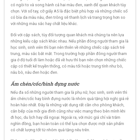
có ngòi to và song hành cả hai màu đen, xanh để quan khách tùy
chọn. Với sổ tay, cỡ giấy A5 là đặc biệt phù hợp và những chiếc sổ
có bìa da màu nâu, đen trông sẽ thanh lịch và trang trọng hơn so
với những màu sắc hay chất liệu khác.
Đối với cặp sách, tùy đối tượng quan khách mà chúng ta nên lựa
những kiểu cặp sách khác nhau. Nếu phần đông người tham gia là
học sinh, sinh viên thì bạn nên thiên về những chiếc cặp sách trẻ
trung, màu sắc bắt mắt. Trong trường hợp phần đông người tham
gia ở độ tuổi đi làm hoặc đã về hưu thì bạn nên chọn những chiếc
cặp có thiết kế truyền thống, có màu tối hoặc trung tính như bò,
nâu bò, nâu đen hoặc đen.
Ấm chén/cốc/bình đựng nước
Nếu đa số những ngườii tham gia là phụ nữ, học sinh, sinh viên thì
ấm chén/cốc hay bình đựng nước là nhóm quà tặng hội nghị giá rẻ
hoàn hảo nhất. Đây là những vật dụng rất cần cho phòng khách,
căn bếp của mỗi gia đình cũng như việc mang theo bên mình khi
đi học, du lịch hay dã ngoại. Ngoài ra, với mức giá chỉ vài trăm
nghìn đồng, bạn hoàn toàn có thể lựa chọn được một sản phẩm
có chất lượng tốt từ nhóm quà tặng nêu trên.