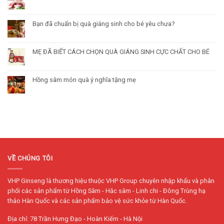
Bạn đã chuẩn bị quà giáng sinh cho bé yêu chưa?
MẸ ĐÃ BIẾT CÁCH CHỌN QUÀ GIÁNG SINH CỰC CHẤT CHO BÉ
Hồng sâm món quà ý nghĩa tặng mẹ
VỀ CHÚNG TÔI
VHP Ginseng là thương hiệu thuộc VHP Group chuyên nhập khẩu và phân
phối các sản phẩm từ Hồng Sâm - Hắc sâm - Linh chi - Đông Trùng hạ
thảo Hàn Quốc và các sản phẩm bảo vệ sức khỏe từ Hàn Quốc.
Địa chỉ: 78 Trần Hưng Đạo - Hoàn Kiếm - Hà Nội