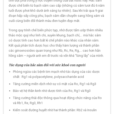
tính đột phá trong y học truyền thống của đất nước này. Hắc sâm
được chế biến từ bạch sâm cao cấp (những củ sâm tươi đủ 6 năm
tuổi được phơi khô dưới ánh sáng tự nhiên). Sau khi trải qua 9 giai
đoạn hấp sấy công phu, bạch sâm dần chuyển sang hồng xám và
cuối cùng biến đổi thành màu đen tuyền đẹp mắt.
Trong quy trình chế biến phức tạp, nhờ được tẩm ướp thêm nhiều
thảo mộc quý như linh chi, xuyên khung, bạch chỉ,… mà hắc sâm
có dược tính cao hơn bất kì chế phẩm nào khác của nhân sâm.
Kết quả phân tích dược học cho thấy hàm lượng và thành phần
các ginsenosides quan trọng như Rb, Rc, Re, Rg,… cao hơn hẳn
hồng sâm – người anh em đi trước và vốn khá “lừng lẫy” của mình.
Tác dụng của hắc sâm đối với sức khoẻ con người
Phòng ngừa các bệnh tim mạch nhờ tác dụng của các dược
chất: Rg1 và polyacetylene, polysaccharide acid
Tăng cường miễn dịch nhờ sự có mặt của Ro, Rg1 và Rg3
Bảo vệ hệ thần kinh nhờ dược tính của Ro, Rg1 và Rg3
Tăng cường thải độc thông qua hoạt động chức năng của Ro
và Rb1, Re, Rg3, Rh1
Kiểm soát đường huyết nhờ hai thành phần: Rb2 và Insulin