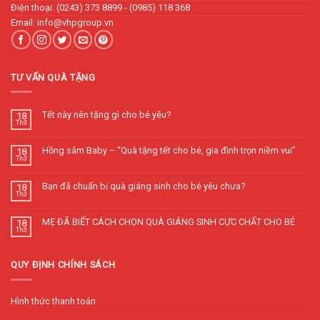
Điện thoại: (0243) 373 8899 - (0985) 118 368
Email: info@vhpgroup.vn
TƯ VẤN QUÀ TẶNG
Tết này nên tặng gì cho bé yêu?
18
Th3
Hồng sâm Baby – “Quà tặng tết cho bé, gia đình trọn niềm vui”
18
Th3
Bạn đã chuẩn bị quà giáng sinh cho bé yêu chưa?
18
Th3
MẸ ĐÃ BIẾT CÁCH CHỌN QUÀ GIÁNG SINH CỰC CHẤT CHO BÉ
18
Th3
QUY ĐỊNH CHÍNH SÁCH
Hình thức thanh toán