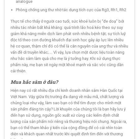
analogue
Phòng chống ung thư nhờ tác dụng tích cực của Rg3, Rh1, Rh2
Thực tế cho thấy ở người cao tuổi, sức khoẻ luôn bị “đe doạ” bởi
nhiều tác nhân bất khả kháng: quá trình lão hoá kéo theo sự suy
giảm khả năng miễn dịch làm phát sinh nhiều bệnh tật; sự tích luỹ
độc tố theo con đường khuếch đại sinh học gây áp lực lên nhiều
hệ cơ quan, thậm chí đó có thể là căn nguyên của ung thư và nhiều
vấn đề di truyền khác;…. Vì vậy, lựa chọn một dược liệu toàn năng
như hắc sâm làm quà cho mẹ là ý tưởng hay. Khi sử dụng thực
phẩm này, mẹ bạn sẽ ngày một khoẻ mạnh và sắc vóc cũng dần
cải thiện.
Mua hắc sâm ở đâu?
Hiện nay có rất nhiều địa chỉ kinh doanh nhân sâm Hàn Quốc tại
Việt Nam. Vậy giữa thị trường đa dạng về mẫu mã, chất lượng và
chủng loại như vậy, làm sao bạn có thể tìm được cho mình một
sản phẩm đáng tin cậy? Lời khuyên của chúng tôi là bạn hãy lưu ý
đến hạn sử dụng, nguồn gốc xuất xứ cùng các kiểm định chất
lượng của sản phẩm nói riêng và thương hiệu nói chung. Ngoài ra,
bạn có thể tham khảo ý kiến của cộng đồng để có cái nhìn toàn
diện và khách quan nhất trước khi quyết định tìm đến với thương