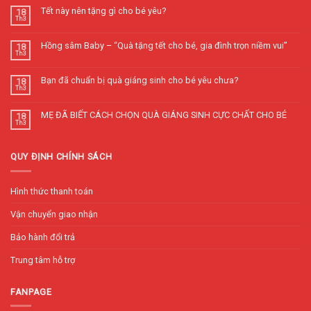
Tết này nên tặng gì cho bé yêu?
18
Th3
Hồng sâm Baby – “Quà tặng tết cho bé, gia đình trọn niềm vui”
18
Th3
Bạn đã chuẩn bị quà giáng sinh cho bé yêu chưa?
18
Th3
MẸ ĐÃ BIẾT CÁCH CHỌN QUÀ GIÁNG SINH CỰC CHẤT CHO BÉ
18
Th3
QUY ĐỊNH CHÍNH SÁCH
Hình thức thanh toán
Vận chuyển giao nhận
Bảo hành đổi trả
Trung tâm hỗ trợ
FANPAGE