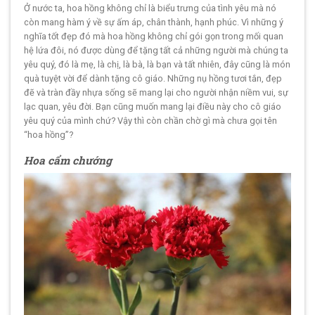
Ở nước ta, hoa hồng không chỉ là biểu trưng của tình yêu mà nó
còn mang hàm ý về sự ấm áp, chân thành, hạnh phúc. Vì những ý
nghĩa tốt đẹp đó mà hoa hồng không chỉ gói gọn trong mối quan
hệ lứa đôi, nó được dùng để tặng tất cả những người mà chúng ta
yêu quý, đó là mẹ, là chị, là bà, là bạn và tất nhiên, đây cũng là món
quà tuyệt vời để dành tặng cô giáo. Những nụ hồng tươi tắn, đẹp
đẽ và tràn đầy nhựa sống sẽ mang lại cho người nhận niềm vui, sự
lạc quan, yêu đời. Bạn cũng muốn mang lại điều này cho cô giáo
yêu quý của mình chứ? Vậy thì còn chần chờ gì mà chưa gọi tên
“hoa hồng”?
Hoa cẩm chướng