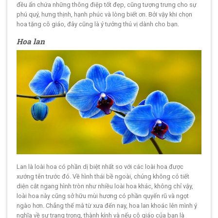
đều ẩn chứa những thông điệp tốt đẹp, cũng tượng trưng cho sự
phú quý, hưng thịnh, hạnh phúc và lòng biết ơn. Bởi vậy khi chọn
hoa tặng cô giáo, đây cũng là ý tưởng thú vị dành cho bạn.
Hoa lan
Lan là loài hoa có phần dị biệt nhất so với các loài hoa được
xướng tên trước đó. Về hình thái bề ngoài, chúng không có tiết
diện cắt ngang hình tròn như nhiều loài hoa khác, không chỉ vậy,
loài hoa này cũng sở hữu mùi hương có phần quyến rũ và ngọt
ngào hơn. Chẳng thế mà từ xưa đến nay, hoa lan khoác lên mình ý
nghĩa về sự trang trọng, thành kính và nếu cô giáo của bạn là