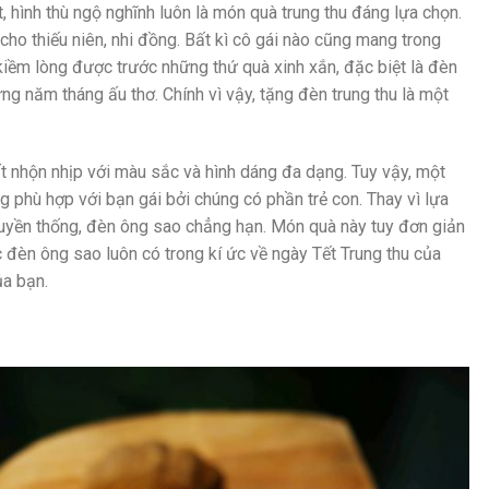
 hình thù ngộ nghĩnh luôn là món quà trung thu đáng lựa chọn.
cho thiếu niên, nhi đồng. Bất kì cô gái nào cũng mang trong
kiềm lòng được trước những thứ quà xinh xắn, đặc biệt là đèn
ng năm tháng ấu thơ. Chính vì vậy, tặng đèn trung thu là một
rất nhộn nhịp với màu sắc và hình dáng đa dạng. Tuy vậy, một
g phù hợp với bạn gái bởi chúng có phần trẻ con. Thay vì lựa
ruyền thống, đèn ông sao chẳng hạn. Món quà này tuy đơn giản
c đèn ông sao luôn có trong kí ức về ngày Tết Trung thu của
ủa bạn.