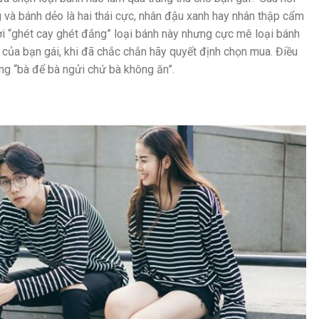
và bánh dẻo là hai thái cực, nhân đậu xanh hay nhân thập cẩm
ời “ghét cay ghét đắng” loại bánh này nhưng cực mê loại bánh
 của bạn gái, khi đã chắc chắn hãy quyết định chọn mua. Điều
ạng “bà để bà ngửi chứ bà không ăn”.