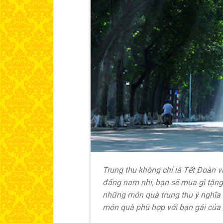
Trung thu không chỉ là Tết Đoàn vi
đấng nam nhi, bạn sẽ mua gì tặng
những món quà trung thu ý nghĩa
món quà phù hợp với bạn gái của