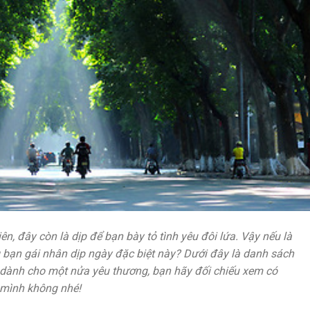
ên, đây còn là dịp để bạn bày tỏ tình yêu đôi lứa. Vậy nếu là
 bạn gái nhân dịp ngày đặc biệt này? Dưới đây là danh sách
 dành cho một nửa yêu thương, bạn hãy đối chiếu xem có
 mình không nhé!