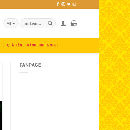
Tìm
kiếm:
C
QUÀ TẶNG GIÁNG SINH & NOEL
FANPAGE