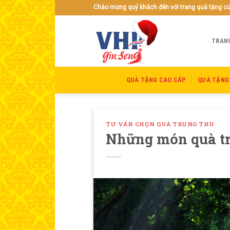
Skip
Chào mừng quý khách đến với trang quà tặng c
to
content
TRAN
QUÀ TẶNG CAO CẤP
QUÀ TẶNG
TƯ VẤN CHỌN QUÀ TRUNG THU
Những món quà tru