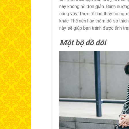
này không hề đơn giản. Bánh nướng 
cũng vậy. Thực tế cho thấy có ngư
khác. Thế nên hãy thăm dò sở thích
này sẽ giúp bạn tránh được tình tr
Một bộ đồ đôi