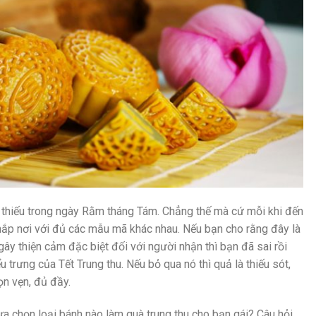
ể thiếu trong ngày Rằm tháng Tám. Chẳng thế mà cứ mỗi khi đến
hắp nơi với đủ các mẫu mã khác nhau. Nếu bạn cho rằng đây là
ây thiện cảm đặc biệt đối với người nhận thì bạn đã sai rồi
 trưng của Tết Trung thu. Nếu bỏ qua nó thì quả là thiếu sót,
rọn vẹn, đủ đầy.
lựa chọn loại bánh nào làm quà trung thu cho bạn gái? Câu hỏi