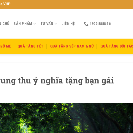
ủa VHP
G CHỦ
SẢN PHẨM
TƯ VẤN
LIÊN HỆ
1900 8888 56
 BỐ MẸ
QUÀ TẶNG TẾT
QUÀ TẶNG SẾP NAM & NỮ
QUÀ TẶNG ĐỐI TÁ
ng thu ý nghĩa tặng bạn gái