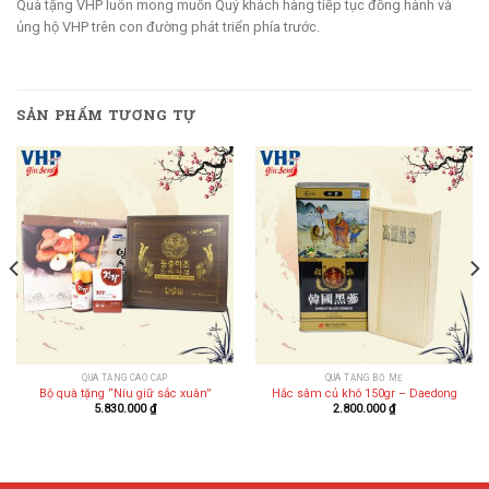
Quà tặng VHP luôn mong muốn Quý khách hàng tiếp tục đồng hành và
ủng hộ VHP trên con đường phát triển phía trước.
SẢN PHẨM TƯƠNG TỰ
QUÀ TẶNG CAO CẤP
QUÀ TẶNG BỐ MẸ
Bộ quà tặng “Níu giữ sắc xuân”
Hắc sâm củ khô 150gr – Daedong
5.830.000
₫
2.800.000
₫