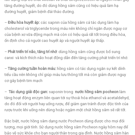
tăng đường huyết, do đó dùng hồng sâm cũng có hiệu quả làm hạ
đường huyết, giảm bệnh đái tháo đường.
–
Điều hòa huyết áp:
các sapnin của hồng sâm cá tác dụng làm hạ
cholesterol và triglyceride trong máu nên không chỉ ngăn được nguy cơ
của bệnh xơ vữa động mạch mà còn có hiệu quả rất tốt trong điều hòa,
ổn định cho cả người cao huyết áp và người huyết áp thấp.
–
Phát triển trí não, tăng trí nhớ
: dùng hồng sâm cũng được bổ sung
canxi và kích thích não hoạt động dẫn đến tăng cường phát triển trí nhớ.
–
Tăng cường tuần hoàn máu:
hồng sâm có tác dụng ngăn sự kết dính
tiểu cầu nên không chỉ giúp máu lưu thông tốt mà còn giảm được nguy
cơ gây bệnh tim mạch
–
Tác dụng giải độc gan:
saponin trong
nước hồng sâm pocheon
làm
tăng hoạt động enzym liên quan tới sự thoái hóa ethanol và acetaldehyd,
do đó đối với người hay uống rượu, để giảm gan tránh được độc tính của
rượu trước khi uống nên dùng hoặc ngậm một chút hồng sâm sẽ rất tốt.
Đặc biệt, nước hồng sâm dạng nước Pocheon dùng được cho mọi đối
tượng, mọi giới tính. Sử dụng nước hồng sâm Pocheon ngày hôm nay để
bảo vệ sức khỏe cho bạn người thân trong gia đình. Nước hồng sâm hàn