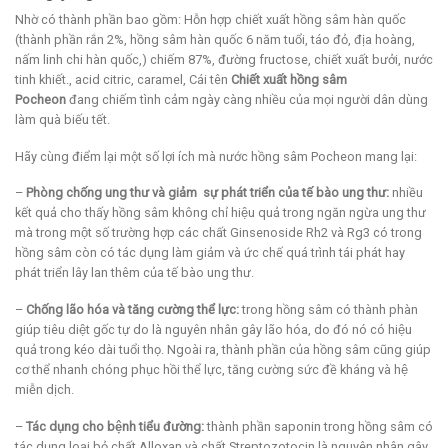
Nhờ có thành phần bao gồm: Hỗn hợp chiết xuất hồng sâm hàn quốc
(thành phần rắn 2%, hồng sâm hàn quốc 6 năm tuổi, táo đỏ, địa hoàng,
nấm linh chi hàn quốc,) chiếm 87%, đường fructose, chiết xuất bưởi, nước
tinh khiết., acid citric, caramel, Cái tên
Chiết xuất hồng sâm
Pocheon
đang chiếm tình cảm ngày càng nhiều của mọi người dân dùng
làm quà biếu tết.
Hãy cùng điểm lại một số lợi ích mà nước hồng sâm Pocheon mang lại:
–
Phòng chống ung thư và giảm sự phát triển của tế bào ung thư:
nhiều
kết quả cho thấy hồng sâm không chỉ hiệu quả trong ngăn ngừa ung thư
mà trong một số trường hợp các chất Ginsenoside Rh2 và Rg3 có trong
hồng sâm còn có tác dụng làm giảm và ức chế quá trình tái phát hay
phát triển lây lan thêm của tế bào ung thư.
–
Chống lão hóa và tăng cường thể lực:
trong hồng sâm có thành phàn
giúp tiêu diệt gốc tự do là nguyên nhân gây lão hóa, do đó nó có hiệu
quả trong kéo dài tuổi thọ. Ngoài ra, thành phần của hồng sâm cũng giúp
cơ thể nhanh chóng phục hồi thể lực, tăng cường sức đề kháng và hệ
miễn dịch.
–
Tác dụng cho bệnh tiểu đường:
thành phần saponin trong hồng sâm có
tác dụng loại bỏ chất Alloxan và chất Streptozotocin là nguyên nhân gây