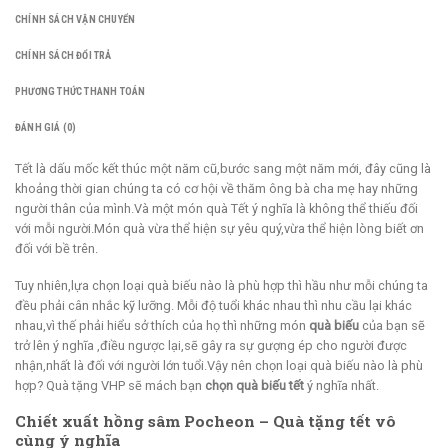
CHÍNH SÁCH VẬN CHUYỂN
CHÍNH SÁCH ĐỔI TRẢ
PHƯƠNG THỨC THANH TOÁN
ĐÁNH GIÁ (0)
Tết là dấu mốc kết thúc một năm cũ,bước sang một năm mới, đây cũng là
khoảng thời gian chúng ta có cơ hội về thăm ông bà cha mẹ hay những
người thân của mình.Và một món quà Tết ý nghĩa là không thể thiếu đối
với mỗi người.Món quà vừa thể hiện sự yêu quý,vừa thể hiện lòng biết ơn
đối với bề trên.
Tuy nhiên,lựa chọn loại quà biếu nào là phù hợp thì hầu như mỗi chúng ta
đều phải cân nhắc kỹ lưỡng. Mỗi độ tuổi khác nhau thì nhu cầu lại khác
nhau,vì thế phải hiểu sở thích của họ thì những món
quà biếu
của bạn sẽ
trở lên ý nghĩa ,điều ngược lại,sẽ gây ra sự gượng ép cho người được
nhận,nhất là đối với người lớn tuổi.Vậy nên chọn loại quà biếu nào là phù
hợp? Quà tặng VHP sẽ mách bạn
chọn quà biếu tết
ý nghĩa nhất.
Chiết xuất hồng sâm Pocheon – Quà tặng tết vô
cùng ý nghĩa