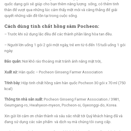
quốc dạng gói sẽ giúp cho bạn thêm năng lượng sống, có thêm tinh
thân để vượt qua những lúc cảm thấy mệt mỏi và căng thẳng để giải
quyết những vấn đề tồn tại trong cuộc sống.
Cách dùng tinh chất hồng sâm Pocheon:
– Trước khi sử dụng lắc đều để các thành phần lắng hòa tan đều.
– Người lớn uống 1 gói 2 gói một ngày, trẻ em từ 6 đến 15 tuổi uống 1 gói
ngày.
Bảo quản:
Nơi khô ráo thoáng mát tránh ánh nắng mặt trời,.
Xuất xứ:
Hàn quốc – Pocheon Ginseng Farmer Association
Trình bày:
Hộp tinh chất hồng sâm hàn quốc Pocheon 30 gói x 70 ml (750
kcal)
Thông tin nhà sản xuất:
Pocheon Ginseng Farmer Association / 3981,
Geumgang-ro, Hwahyeon-myeon, Pocheon-si, Gyeonggi-do, Korea.
Xin gửi lời cảm ơn chân thành và sâu sắc nhất tới Quý khách hàng đã và
đang sử dụng các sản phẩm và dịch vụ mà chúng tôi cung cấp.