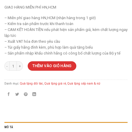
GIAO HÀNG MIỄN PHÍ HN,HCM
– Miễn phí giao hàng HN,HCM (nhận hàng trong 1 giờ)
– Kiểm tra sản phẩm trước khi thanh toán
– CAM KẾT HOÀN TIỀN nếu phát hiện sản phẩm giả, kém chất lượng ngay
lập tức
– Xuất VAT hóa đơn theo yêu cầu
– Túi giấy hãng đính kèm, phù hợp làm quà tặng biếu
– Sản phẩm nhập khẩu chính hãng có công bố chất lượng của Bộ y tế
Chiết xuất hồng sâm Pocheon 30 gói số lượng
THÊM VÀO GIỎ HÀNG
Danh mục:
Quà tặng đối tác
,
Quà tặng giá rẻ
,
Quà tặng sếp nam & nữ
MÔ TẢ