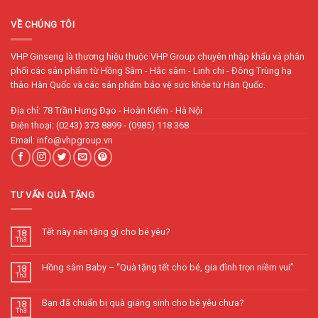
VỀ CHÚNG TÔI
VHP Ginseng là thương hiệu thuộc VHP Group chuyên nhập khẩu và phân
phối các sản phẩm từ Hồng Sâm - Hắc sâm - Linh chi - Đông Trùng hạ
thảo Hàn Quốc và các sản phẩm bảo vệ sức khỏe từ Hàn Quốc.
Địa chỉ: 78 Trần Hưng Đạo - Hoàn Kiếm - Hà Nội
Điện thoại: (0243) 373 8899 - (0985) 118 368
Email: info@vhpgroup.vn
TƯ VẤN QUÀ TẶNG
Tết này nên tặng gì cho bé yêu?
18
Th3
Hồng sâm Baby – “Quà tặng tết cho bé, gia đình trọn niềm vui”
18
Th3
Bạn đã chuẩn bị quà giáng sinh cho bé yêu chưa?
18
Th3