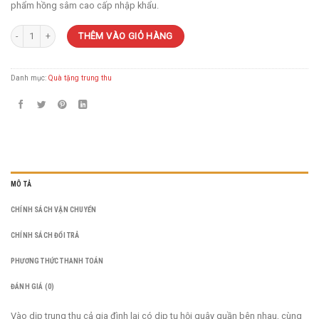
phẩm hồng sâm cao cấp nhập khẩu.
Hộp quà tặng trung thu hồng sâm 001 số lượng
THÊM VÀO GIỎ HÀNG
Danh mục:
Quà tặng trung thu
MÔ TẢ
CHÍNH SÁCH VẬN CHUYỂN
CHÍNH SÁCH ĐỔI TRẢ
PHƯƠNG THỨC THANH TOÁN
ĐÁNH GIÁ (0)
Vào dịp trung thu cả gia đình lại có dịp tụ hội quây quần bên nhau, cùng