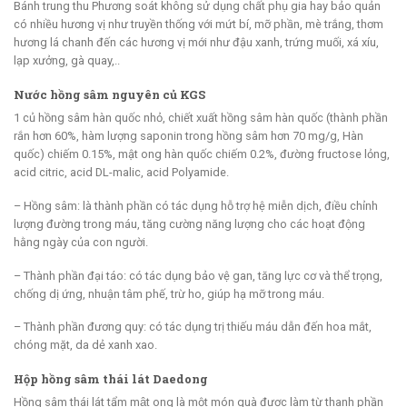
Bánh trung thu Phương soát không sử dụng chất phụ gia hay bảo quản
có nhiều hương vị như truyền thống với mứt bí, mỡ phần, mè trắng, thơm
hương lá chanh đến các hương vị mới như đậu xanh, trứng muối, xá xíu,
lạp xưởng, gà quay,..
Nước hồng sâm nguyên củ KGS
1 củ hồng sâm hàn quốc nhỏ, chiết xuất hồng sâm hàn quốc (thành phần
rắn hơn 60%, hàm lượng saponin trong hồng sâm hơn 70 mg/g, Hàn
quốc) chiếm 0.15%, mật ong hàn quốc chiếm 0.2%, đường fructose lỏng,
acid citric, acid DL-malic, acid Polyamide.
– Hồng sâm: là thành phần có tác dụng hỗ trợ hệ miễn dịch, điều chỉnh
lượng đường trong máu, tăng cường năng lượng cho các hoạt động
hằng ngày của con người.
– Thành phần đại táo: có tác dụng bảo vệ gan, tăng lực cơ và thể trọng,
chống dị ứng, nhuận tâm phế, trừ ho, giúp hạ mỡ trong máu.
– Thành phần đương quy: có tác dụng trị thiếu máu dẫn đến hoa mắt,
chóng mặt, da dẻ xanh xao.
Hộp hồng sâm thái lát Daedong
Hồng sâm thái lát tẩm mật ong là một món quà được làm từ thanh phần