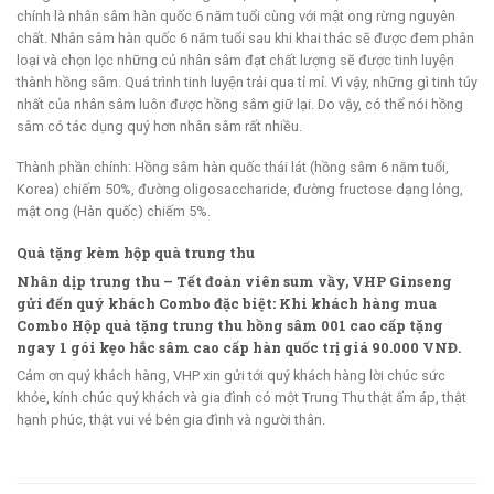
chính là nhân sâm hàn quốc 6 năm tuổi cùng với mật ong rừng nguyên
chất. Nhân sâm hàn quốc 6 năm tuổi sau khi khai thác sẽ được đem phân
loại và chọn lọc những củ nhân sâm đạt chất lượng sẽ được tinh luyện
thành hồng sâm. Quá trình tinh luyện trải qua tỉ mỉ. Vì vậy, những gì tinh túy
nhất của nhân sâm luôn được hồng sâm giữ lại. Do vậy, có thể nói hồng
sâm có tác dụng quý hơn nhân sâm rất nhiều.
Thành phần chính: Hồng sâm hàn quốc thái lát (hồng sâm 6 năm tuổi,
Korea) chiếm 50%, đường oligosaccharide, đường fructose dạng lỏng,
mật ong (Hàn quốc) chiếm 5%.
Quà tặng kèm hộp quà trung thu
Nhân dịp trung thu – Tết đoàn viên sum vầy, VHP Ginseng
gửi đến quý khách Combo đặc biệt: Khi khách hàng mua
Combo Hộp quà tặng trung thu hồng sâm 001 cao cấp tặng
ngay 1 gói kẹo hắc sâm cao cấp hàn quốc trị giá 90.000 VNĐ.
Cảm ơn quý khách hàng, VHP xin gửi tới quý khách hàng lời chúc sức
khỏe, kính chúc quý khách và gia đình có một Trung Thu thật ấm áp, thật
hạnh phúc, thật vui vẻ bên gia đình và người thân.