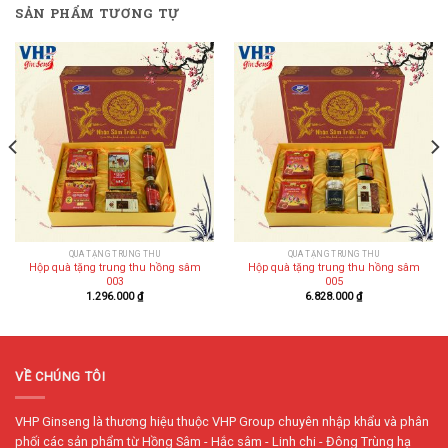
SẢN PHẨM TƯƠNG TỰ
QUÀ TẶNG TRUNG THU
QUÀ TẶNG TRUNG THU
Hộp quà tặng trung thu hồng sâm
Hộp quà tặng trung thu hồng sâm
003
005
1.296.000
₫
6.828.000
₫
VỀ CHÚNG TÔI
VHP Ginseng là thương hiệu thuộc VHP Group chuyên nhập khẩu và phân
phối các sản phẩm từ Hồng Sâm - Hắc sâm - Linh chi - Đông Trùng hạ