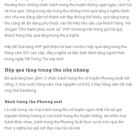
thưởng thức những chiếc bánh trung thu truyền thống ngọt ngào, tách trà
và hoa quả. Cũng trong dịp trung thu những món quà tặng ý nghĩa dành
cho cha mẹ đang dần trở thành nét đẹp không thể thiếu, quà tặng trung
thu cũng rất đa dạng phụ thuộc vào thị hiếu nhu cầu của khách hàng. Với
slogan “Cho hạnh phúc vươn xa” VHP Ginseng trân trọng gửi tới quý
khách hàng hộp quà tặng trung thu ý nghĩa.
Hãy để Quà tặng VHP giới thiệu tới bạn Combo Hộp quà tặng trung thu
hồng sâm 001 cao cấp, đầy ý nghĩa và đặc biệt dành tặng người thân
trong ngày Tết Trung Thu này nhé!
Hộp quà tặng trung thu nhẹ nhàng
Bộ quà tặng bao gồm: 2 chiếc bánh trung thu cổ truyền Phương Soát nổi
tiếng, 2 chai nước hồng sâm chai nguyên củ KGS, 2 hộp hồng sâm lát mật
ong nhỏ Daedong
Bánh trung thu Phương soát
Là một trong các loại bánh trung thu cổ truyền ngon nhất Hà nội giữ
nguyên những hương vị của bánh trung thu truyền thống, với nhiều loại
bánh khác nhau, bánh trung thu Phương Soát thực sự là món quà ẩm
thực ý nghĩa lưu giữ nét đẹp của Hà nội xưa.