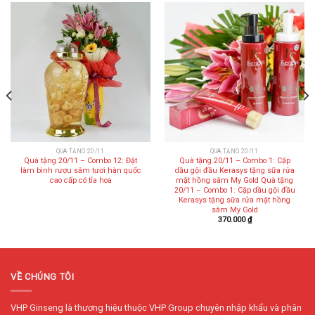
QUÀ TẶNG 20/11
QUÀ TẶNG 20/11
Quà tặng 20/11 – Combo 12: Đặt
Quà tặng 20/11 – Combo 1: Cặp
làm bình rượu sâm tươi hàn quốc
dầu gội đầu Kerasys tặng sữa rửa
cao cấp có tỉa hoa
mặt hồng sâm My Gold Quà tặng
20/11 – Combo 1: Cặp dầu gội đầu
Kerasys tặng sữa rửa mặt hồng
sâm My Gold
370.000
₫
VỀ CHÚNG TÔI
VHP Ginseng là thương hiệu thuộc VHP Group chuyên nhập khẩu và phân