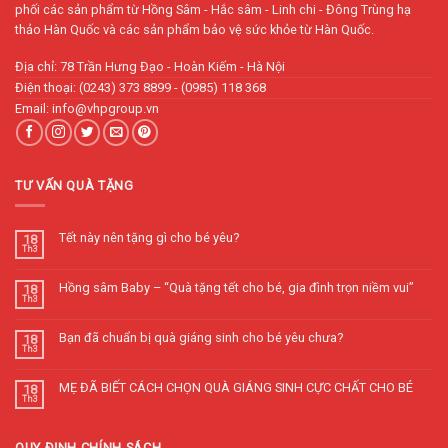
phối các sản phẩm từ Hồng Sâm - Hắc sâm - Linh chi - Đông Trùng hạ
thảo Hàn Quốc và các sản phẩm bảo vệ sức khỏe từ Hàn Quốc.
Địa chỉ: 78 Trần Hưng Đạo - Hoàn Kiếm - Hà Nội
Điện thoại: (0243) 373 8899 - (0985) 118 368
Email: info@vhpgroup.vn
TƯ VẤN QUÀ TẶNG
Tết này nên tặng gì cho bé yêu?
18
Th3
Hồng sâm Baby – “Quà tặng tết cho bé, gia đình trọn niềm vui”
18
Th3
Bạn đã chuẩn bị quà giáng sinh cho bé yêu chưa?
18
Th3
MẸ ĐÃ BIẾT CÁCH CHỌN QUÀ GIÁNG SINH CỰC CHẤT CHO BÉ
18
Th3
QUY ĐỊNH CHÍNH SÁCH