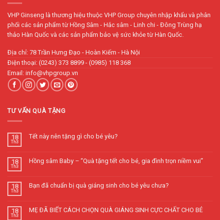
VHP Ginseng là thương hiệu thuộc VHP Group chuyên nhập khẩu và phân
phối các sản phẩm từ Hồng Sâm - Hắc sâm - Linh chi - Đông Trùng hạ
thảo Hàn Quốc và các sản phẩm bảo vệ sức khỏe từ Hàn Quốc.
Địa chỉ: 78 Trần Hưng Đạo - Hoàn Kiếm - Hà Nội
Điện thoại: (0243) 373 8899 - (0985) 118 368
Email: info@vhpgroup.vn
TƯ VẤN QUÀ TẶNG
Tết này nên tặng gì cho bé yêu?
18
Th3
Hồng sâm Baby – “Quà tặng tết cho bé, gia đình trọn niềm vui”
18
Th3
Bạn đã chuẩn bị quà giáng sinh cho bé yêu chưa?
18
Th3
MẸ ĐÃ BIẾT CÁCH CHỌN QUÀ GIÁNG SINH CỰC CHẤT CHO BÉ
18
Th3