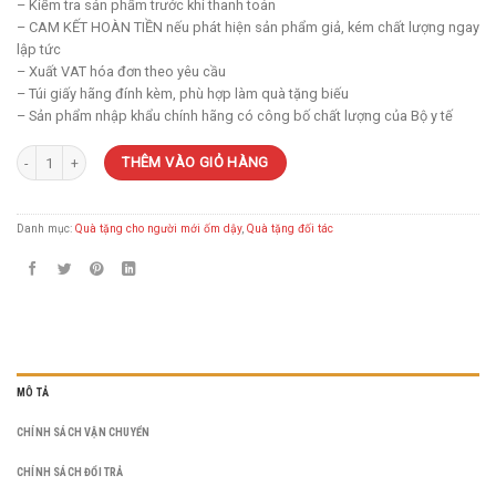
– Kiểm tra sản phẩm trước khi thanh toán
– CAM KẾT HOÀN TIỀN nếu phát hiện sản phẩm giả, kém chất lượng ngay
lập tức
– Xuất VAT hóa đơn theo yêu cầu
– Túi giấy hãng đính kèm, phù hợp làm quà tặng biếu
– Sản phẩm nhập khẩu chính hãng có công bố chất lượng của Bộ y tế
Viên thảo dược tăng lực Kanghwa - Giải pháp toàn diện số lượng
THÊM VÀO GIỎ HÀNG
Danh mục:
Quà tặng cho người mới ốm dậy
,
Quà tặng đối tác
MÔ TẢ
CHÍNH SÁCH VẬN CHUYỂN
CHÍNH SÁCH ĐỔI TRẢ