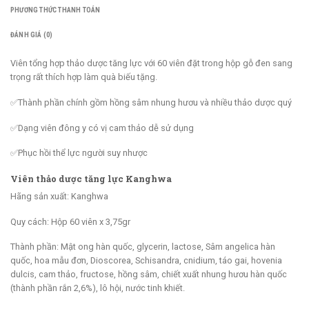
PHƯƠNG THỨC THANH TOÁN
ĐÁNH GIÁ (0)
Viên tổng hợp thảo dược tăng lực với 60 viên đặt trong hộp gỗ đen sang
trọng rất thích hợp làm quà biếu tặng.
✅Thành phần chính gồm hồng sâm nhung hươu và nhiều thảo dược quý
✅Dạng viên đông y có vị cam thảo dễ sử dụng
✅Phục hồi thể lực người suy nhược
Viên thảo dược tăng lực Kanghwa
Hãng sản xuất: Kanghwa
Quy cách: Hộp 60 viên x 3,75gr
Thành phần: Mật ong hàn quốc, glycerin, lactose, Sâm angelica hàn
quốc, hoa mẫu đơn, Dioscorea, Schisandra, cnidium, táo gai, hovenia
dulcis, cam thảo, fructose, hồng sâm, chiết xuất nhung hươu hàn quốc
(thành phần rắn 2,6%), lô hội, nước tinh khiết.