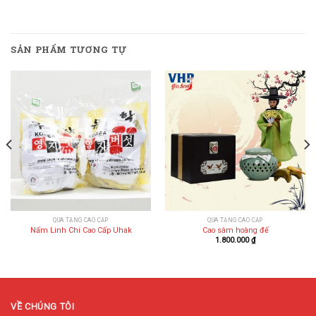
SẢN PHẨM TƯƠNG TỰ
QUÀ TẶNG CAO CẤP
QUÀ TẶNG CAO CẤP
Nấm Linh Chi Cao Cấp Uhak
Cao sâm hoàng đế
1.800.000
₫
VỀ CHÚNG TÔI