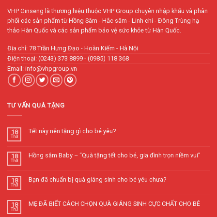
VHP Ginseng là thương hiệu thuộc VHP Group chuyên nhập khẩu và phân
phối các sản phẩm từ Hồng Sâm - Hắc sâm - Linh chi - Đông Trùng hạ
thảo Hàn Quốc và các sản phẩm bảo vệ sức khỏe từ Hàn Quốc.
Địa chỉ: 78 Trần Hưng Đạo - Hoàn Kiếm - Hà Nội
Điện thoại: (0243) 373 8899 - (0985) 118 368
Email: info@vhpgroup.vn
TƯ VẤN QUÀ TẶNG
Tết này nên tặng gì cho bé yêu?
18
Th3
Hồng sâm Baby – “Quà tặng tết cho bé, gia đình trọn niềm vui”
18
Th3
Bạn đã chuẩn bị quà giáng sinh cho bé yêu chưa?
18
Th3
MẸ ĐÃ BIẾT CÁCH CHỌN QUÀ GIÁNG SINH CỰC CHẤT CHO BÉ
18
Th3