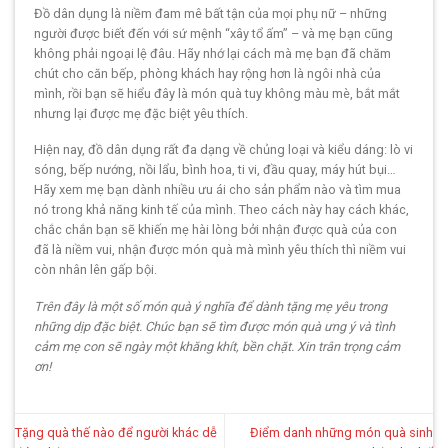
Đồ dân dụng là niềm đam mê bất tận của mọi phụ nữ – những
người được biết đến với sứ mệnh “xây tổ ấm” – và mẹ bạn cũng
không phải ngoại lệ đâu. Hãy nhớ lại cách mà mẹ bạn đã chăm
chút cho căn bếp, phòng khách hay rộng hơn là ngôi nhà của
mình, rồi bạn sẽ hiểu đây là món quà tuy không màu mè, bắt mắt
nhưng lại được mẹ đặc biệt yêu thích.
Hiện nay, đồ dân dụng rất đa dạng về chủng loại và kiểu dáng: lò vi
sóng, bếp nướng, nồi lẩu, bình hoa, ti vi, đầu quay, máy hút bụi…
Hãy xem mẹ bạn dành nhiều ưu ái cho sản phẩm nào và tìm mua
nó trong khả năng kinh tế của mình. Theo cách này hay cách khác,
chắc chắn bạn sẽ khiến mẹ hài lòng bởi nhận được quà của con
đã là niềm vui, nhận được món quà mà mình yêu thích thì niềm vui
còn nhân lên gấp bội.
Trên đây là một số món quà ý nghĩa để dành tặng mẹ yêu trong
những dịp đặc biệt. Chúc bạn sẽ tìm được món quà ưng ý và tình
cảm mẹ con sẽ ngày một khăng khít, bền chặt. Xin trân trọng cảm
ơn!
Tặng quà thế nào để người khác dễ
Điểm danh những món quà sinh