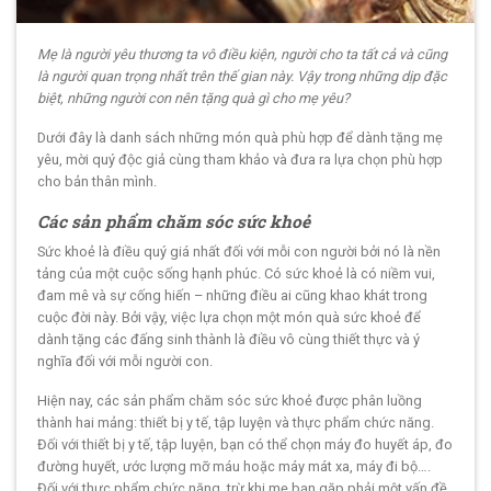
Mẹ là người yêu thương ta vô điều kiện, người cho ta tất cả và cũng
là người quan trọng nhất trên thế gian này. Vậy trong những dịp đặc
biệt, những người con nên tặng quà gì cho mẹ yêu?
Dưới đây là danh sách những món quà phù hợp để dành tặng mẹ
yêu, mời quý độc giả cùng tham khảo và đưa ra lựa chọn phù hợp
cho bản thân mình.
Các sản phẩm chăm sóc sức khoẻ
Sức khoẻ là điều quý giá nhất đối với mỗi con người bởi nó là nền
tảng của một cuộc sống hạnh phúc. Có sức khoẻ là có niềm vui,
đam mê và sự cống hiến – những điều ai cũng khao khát trong
cuộc đời này. Bởi vậy, việc lựa chọn một món quà sức khoẻ để
dành tặng các đấng sinh thành là điều vô cùng thiết thực và ý
nghĩa đối với mỗi người con.
Hiện nay, các sản phẩm chăm sóc sức khoẻ được phân luồng
thành hai mảng: thiết bị y tế, tập luyện và thực phẩm chức năng.
Đối với thiết bị y tế, tập luyện, bạn có thể chọn máy đo huyết áp, đo
đường huyết, ước lượng mỡ máu hoặc máy mát xa, máy đi bộ….
Đối với thực phẩm chức năng, trừ khi mẹ bạn gặp phải một vấn đề