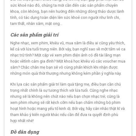
sức khoẻ nào đó, chúng ta mới cần đến các sản phẩm chuyên
khoa, còn không, bạn nên hướng đến những dòng thảo dược lành
tính, có tác dụng toàn diện lên sức khoẻ con người như linh chi,
tam thất, nhân sâm, mật ong…
Các sản phẩm giải trí
Nghe nhạc, xem phim, khiêu vũ, mua sắm là điều ai cũng yêu thích,
kể cả với lứa tuổi trung niên. Bởi vậy, bạn nghĩ sao về một tấm vé ca
nhạc trữ tình? Một cặp vé xem phim điện ảnh có đề tài lãng mạn
hoặc vềtình cảm gia đình? Một khoá học khiêu vũ các voucher mua
sắm? Chắc chắn mẹ bạn sẽ vô cùng phấn khích khi nhận được
những món quà thời thượng nhưng không kém phần ý nghĩa này.
Khi lựa các sản phẩm giải trí làm quà tặng mẹ, điều bạn cần chú
trọng nhất chính là sự tương thích với lứa tuổi. Cũng nghe nhạc
nhưng sẽ là không nên chút nào nếu bạn chọn nhạc trẻ; cũng là
xem phim nhưng sẽ rất kệch cỡm nếu bạn chấm những bộ phim
hoạt hình hoặc mang yếu tố kinh dị. Bởi vậy, hãy cân nhắc thật kĩ và
tham khảo ý kiến người khác nếu cần để đưa ra quyết định phù
hợp nhất nhé!
Đồ dân dụng