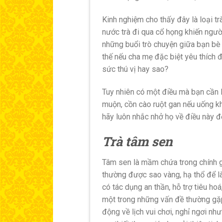
Kinh nghiệm cho thấy đây là loại tr
nước trà đi qua cổ họng khiến ngườ
những buổi trò chuyện giữa bạn bè th
thế nếu cha mẹ đặc biệt yêu thích đ
sức thú vị hay sao?
Tuy nhiên có một điều mà bạn cần l
muộn, cồn cào ruột gan nếu uống k
hãy luôn nhắc nhở họ về điều này 
Trà tâm sen
Tâm sen là mầm chứa trong chính g
thường được sao vàng, hạ thổ để l
có tác dụng an thần, hỗ trợ tiêu ho
một trong những vấn đề thường gặp 
động về lịch vui chơi, nghỉ ngơi nh