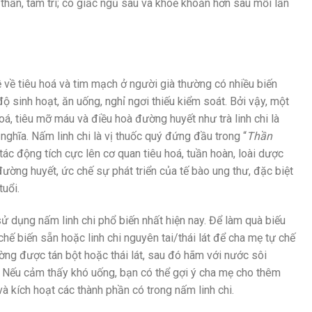
h thần, tâm trí; có giấc ngủ sâu và khoẻ khoắn hơn sau mỗi lần
 về tiêu hoá và tim mạch ở người già thường có nhiều biến
 sinh hoạt, ăn uống, nghỉ ngơi thiếu kiểm soát. Bởi vậy, một
oá, tiêu mỡ máu và điều hoà đường huyết như trà linh chi là
nghĩa. Nấm linh chi là vị thuốc quý đứng đầu trong “
Thần
 tác động tích cực lên cơ quan tiêu hoá, tuần hoàn, loài dược
ường huyết, ức chế sự phát triển của tế bào ung thư, đặc biệt
tuổi.
sử dụng nấm linh chi phổ biến nhất hiện nay. Để làm quà biếu
 chế biến sẵn hoặc linh chi nguyên tai/thái lát để cha mẹ tự chế
hường được tán bột hoặc thái lát, sau đó hãm với nước sôi
 Nếu cảm thấy khó uống, bạn có thể gợi ý cha mẹ cho thêm
à kích hoạt các thành phần có trong nấm linh chi.