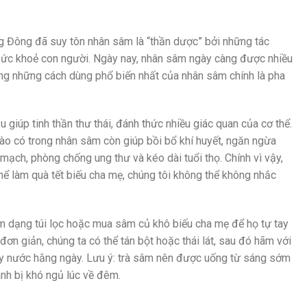
g Đông đã suy tôn nhân sâm là “thần dược” bởi những tác
sức khoẻ con người. Ngày nay, nhân sâm ngày càng được nhiều
ong những cách dùng phổ biến nhất của nhân sâm chính là pha
u giúp tinh thần thư thái, đánh thức nhiều giác quan của cơ thể.
ào có trong nhân sâm còn giúp bồi bổ khí huyết, ngăn ngừa
mạch, phòng chống ung thư và kéo dài tuổi thọ. Chính vì vậy,
thể làm quà tết biếu cha mẹ, chúng tôi không thể không nhắc
m dạng túi lọc hoặc mua sâm củ khô biếu cha mẹ để họ tự tay
 đơn giản, chúng ta có thể tán bột hoặc thái lát, sau đó hãm với
ay nước hằng ngày. Lưu ý: trà sâm nên được uống từ sáng sớm
ánh bị khó ngủ lúc về đêm.