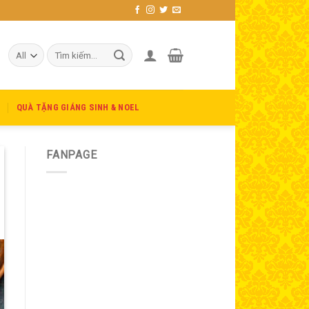
Tìm
kiếm:
C
QUÀ TẶNG GIÁNG SINH & NOEL
FANPAGE