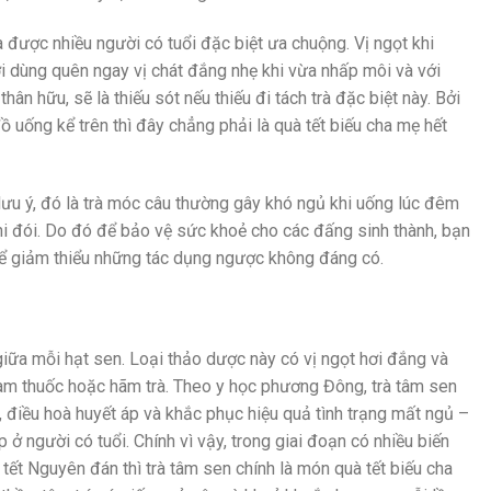
à được nhiều người có tuổi đặc biệt ưa chuộng. Vị ngọt khi
i dùng quên ngay vị chát đắng nhẹ khi vừa nhấp môi và với
ân hữu, sẽ là thiếu sót nếu thiếu đi tách trà đặc biệt này. Bởi
ồ uống kể trên thì đây chẳng phải là quà tết biếu cha mẹ hết
ưu ý, đó là trà móc câu thường gây khó ngủ khi uống lúc đêm
hi đói. Do đó để bảo vệ sức khoẻ cho các đấng sinh thành, bạn
để giảm thiểu những tác dụng ngược không đáng có.
iữa mỗi hạt sen. Loại thảo dược này có vị ngọt hơi đắng và
àm thuốc hoặc hãm trà. Theo y học phương Đông, trà tâm sen
á, điều hoà huyết áp và khắc phục hiệu quả tình trạng mất ngủ –
ở người có tuổi. Chính vì vậy, trong giai đoạn có nhiều biến
ư tết Nguyên đán thì trà tâm sen chính là món quà tết biếu cha