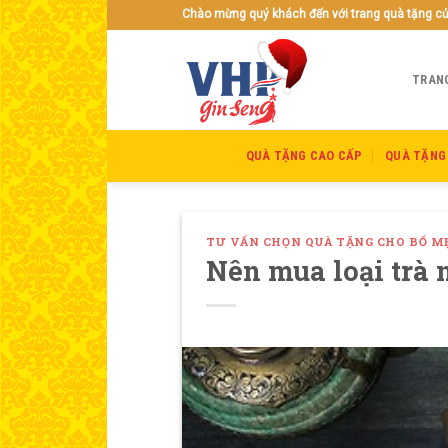
Skip
Chào mừng quý khách đến với trang quà tặng c
to
content
TRAN
QUÀ TẶNG CAO CẤP
QUÀ TẶNG
TƯ VẤN CHỌN QUÀ TẶNG CHO BỐ M
Nên mua loại trà 