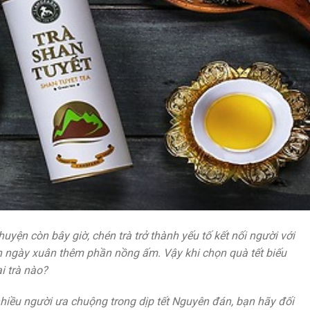
yện còn bây giờ, chén trà trở thành yếu tố kết nối người với
ện ngày xuân thêm phần nồng ấm. Vậy khi chọn quà tết biếu
i trà nào?
nhiều người ưa chuộng trong dịp tết Nguyên đán, bạn hãy đối