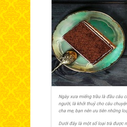
Ngày xưa miếng trầu là đầu câu chu
người, là khởi thuỷ cho câu chuy
cha mẹ, bạn nên ưu tiên những loạ
Dưới đây là một số loại trà được 