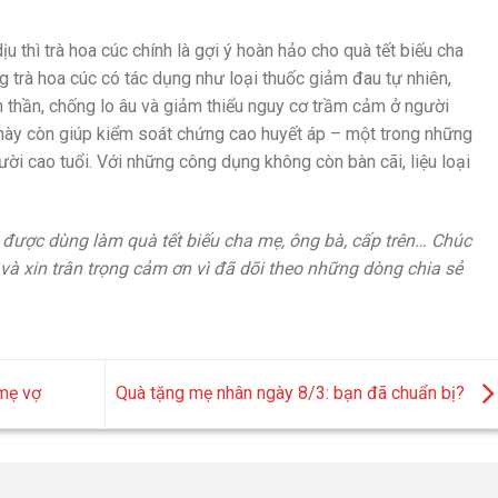
 thì trà hoa cúc chính là gợi ý hoàn hảo cho quà tết biếu cha
 trà hoa cúc có tác dụng như loại thuốc giảm đau tự nhiên,
an thần, chống lo âu và giảm thiểu nguy cơ trầm cảm ở người
 này còn giúp kiểm soát chứng cao huyết áp – một trong những
i cao tuổi. Với những công dụng không còn bàn cãi, liệu loại
?
g được dùng làm quà tết biếu cha mẹ, ông bà, cấp trên… Chúc
à xin trân trọng cảm ơn vì đã dõi theo những dòng chia sẻ
 mẹ vợ
Quà tặng mẹ nhân ngày 8/3: bạn đã chuẩn bị?