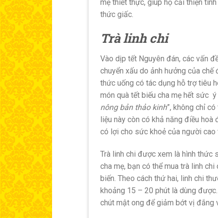
mẹ thiết thực, giúp họ cải thiện tin
thức giấc.
Trà linh chi
Vào dịp tết Nguyên đán, các vấn đề
chuyển xấu do ảnh hưởng của chế độ
thức uống có tác dụng hỗ trợ tiêu h
món quà tết biếu cha mẹ hết sức ý 
nông bản thảo kinh
”, không chỉ có
liệu này còn có khả năng điều hoà đ
có lợi cho sức khoẻ của người cao 
Trà linh chi được xem là hình thức 
cha mẹ, bạn có thể mua trà linh chi
biến. Theo cách thứ hai, linh chi t
khoảng 15 – 20 phút là dùng được.
chút mật ong để giảm bớt vị đắng v