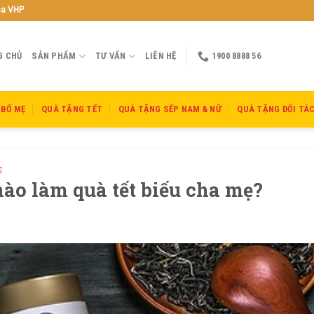
ủa VHP
G CHỦ
SẢN PHẨM
TƯ VẤN
LIÊN HỆ
1900 8888 56
 BỐ MẸ
QUÀ TẶNG TẾT
QUÀ TẶNG SẾP NAM & NỮ
QUÀ TẶNG ĐỐI TÁ
Ẹ
nào làm quà tết biếu cha mẹ?